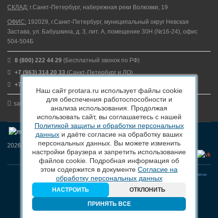
СКЛАД:
г.Санкт-Петербург, набережная реки Волковки, 19
ОФИС:
192029, г.Санкт-Петербург, муниципальный округ Невская
Застава, ул. Бабушкина, д. 3, лит. А, помещение 30Н (№16-24), офис
504-504Б
8 (800) 222 44 29
(Бесплатный звонок по РФ)
+7 (963) 314 20 33
(Санкт-Петербург и ЛО)
+7 (963) 314 20 33
(Москва и МО)
Наш сайт protara.ru использует файлы cookie
для обеспечения работоспособности и
sales@protara.ru
анализа использования. Продолжая
использовать сайт, вы соглашаетесь с нашей
Политикой защиты и обработки персональных
данных
и даёте согласие на обработку ваших
персональных данных. Вы можете изменить
2026 © ПроТара - Производство и продажа пластиковой тары
настройки браузера и запретить использование
файлов cookie. Подробная информация об
этом содержится в документе
Согласие на
Вся информация, размещенная на веб-сайте protara.ru и всех поддоменах сайта protara.ru включая
обработку персональных данных
тексты, графические материалы, шрифт, элементы дизайна, товарные знаки и иллюстрации/
фотографии, охраняется в соответствии с законодательством РФ
НАСТРОИТЬ
ОТКЛОНИТЬ
ПРИНЯТЬ ВСЕ