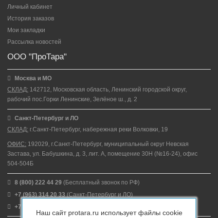
Личный кабинет
История заказов
Мои закладки
Рассылка новостей
ООО "ПроТара"
Москва и МО
СКЛАД:
142712, Московская область, Ленинский городской округ,
рабочий пос.Горки Ленинские, Зелёное ш., д. 2
Санкт-Петербург и ЛО
СКЛАД:
г.Санкт-Петербург, набережная реки Волковки, 19
ОФИС:
192029, г.Санкт-Петербург, муниципальный округ Невская
Застава, ул. Бабушкина, д. 3, лит. А, помещение 30Н (№16-24), офис
504-504Б
8 (800) 222 44 29
(Бесплатный звонок по РФ)
+7 (963) 314 20 33
(Санкт-Петербург и ЛО)
+7 (963) 314 20 33
(Москва и МО)
Наш сайт protara.ru использует файлы cookie